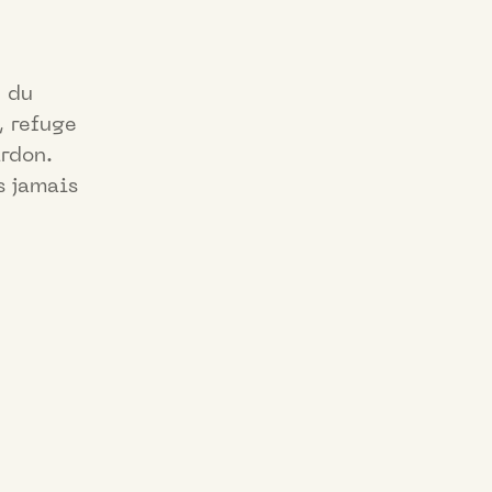
e du
, refuge
ardon.
s jamais