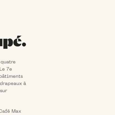
upé.
 quatre
 Le 7e
 bâtiments
 drapeaux à
sur
 Café Max