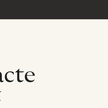
acte
t