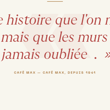
«
e
histoire
que
l'on
mais
que
les
murs
jamais
oubliée
.
CAFÉ MAX — CAFÉ MAX, DEPUIS 1941