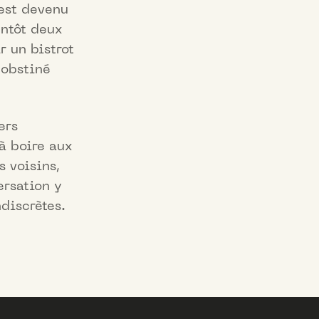
 est devenu
entôt deux
r un bistrot
 obstiné
ers
 à boire aux
s voisins,
ersation y
ndiscrètes.