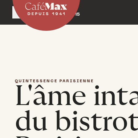
Fermé aujourd'hui
Réouvre lundi à 12h15
QUINTESSENCE PARISIENNE
L'âme int
du bistro