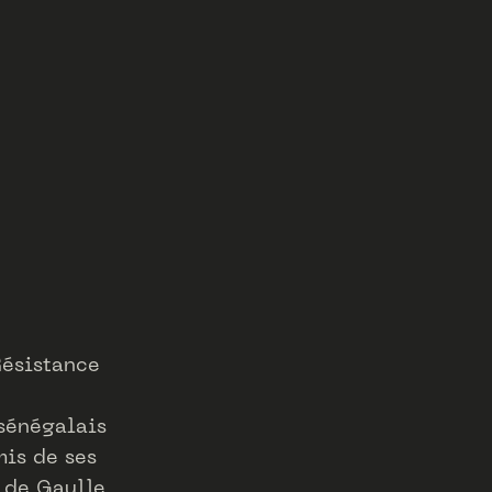
Résistance
 sénégalais
mis de ses
l de Gaulle