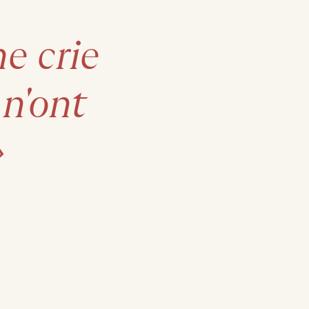
ne
crie
n'ont
»