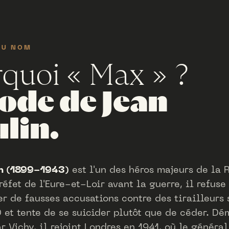
DU NOM
quoi « Max » ?
code de Jean
lin.
n (1899-1943)
est l'un des héros majeurs de la 
réfet de l'Eure-et-Loir avant la guerre, il refuse
er de fausses accusations contre des tirailleurs
 et tente de se suicider plutôt que de céder. Dé
r Vichy, il rejoint Londres en 1941, où le généra