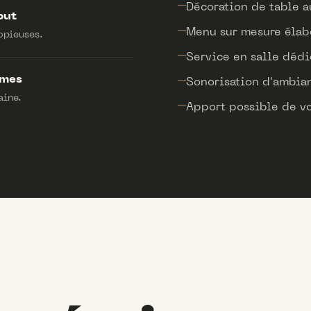
Décoration de table a
out
Menu sur mesure élabo
opieuses.
Service en salle dédié
ômes
Sonorisation d'ambian
aine.
Apport possible de v