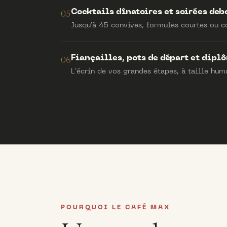
Cocktails dînatoires et soirées deb
05
Jusqu'à 45 convives, formules courtes ou c
Fiançailles, pots de départ et dipl
06
L'écrin de vos grandes étapes, à taille hum
POURQUOI LE CAFÉ MAX