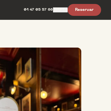
Reservar
01 47 05 57 66
🇧🇷
PT