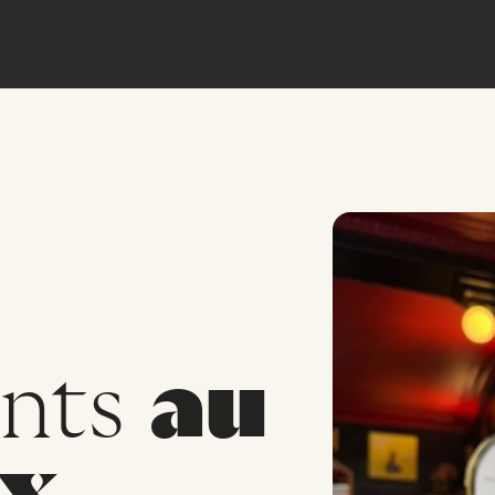
nts
au
x.